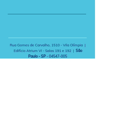
Rua Gomes de Carvalho, 1510 - Vila Olímpia |
Edifício Atrium VI - Salas 191 e 192 |
São
Paulo - SP
-
04547-005
Brasil TecPar Serviços de Telecomunicações
S.A. CNPJ
07.756.651
/0001-55
Políticas de Privacidade
As operações da Brasil TecPar são certificadas