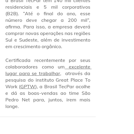
a Brasil TecPar tem 140 mil clientes 
residenciais e 5 mil corporativos 
(B2B). “Até o final do ano, esse 
número deve chegar a 200 mil”, 
afirma. Para isso, a empresa deverá 
comprar novas operações nas regiões 
Sul e Sudeste, além de investimento 
em crescimento orgânico.
Certificada recentemente por seus 
colaboradores como um
 excelente 
lugar para se trabalhar
,  através da 
pesquisa do instituto Great Place To 
Work (
GPTW
), a Brasil TecPar acolhe 
e dá as boas-vendas ao time São 
Pedro Net para, juntos, irem mais 
longe.