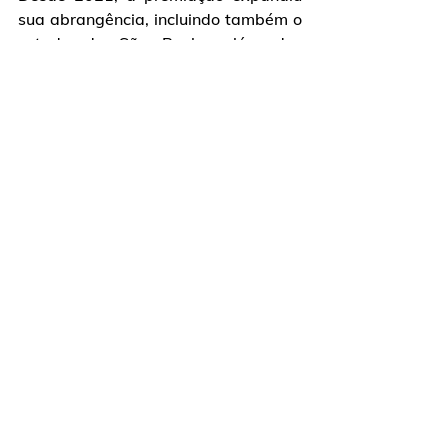
sua abrangência, incluindo também o 
estado de São Paulo, além dos 
estados da região Sul, e neste ano 
contou com 121 projetos ambientais 
inscritos.
Brasil TecPar - Próximos, para você ir 
longe!
Ver tudo
Posts recentes