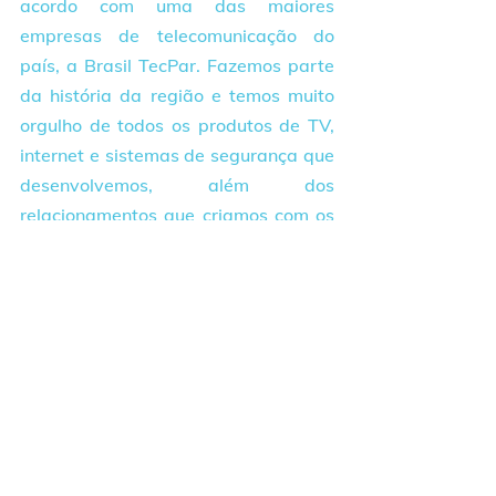
acordo com uma das maiores 
empresas de telecomunicação do 
país, a Brasil TecPar. Fazemos parte 
da história da região e temos muito 
orgulho de todos os produtos de TV, 
internet e sistemas de segurança que 
desenvolvemos, além dos 
relacionamentos que criamos com os 
moradores. Tivemos muito cuidado 
em escolher a melhor empresa para 
nos ajudar a crescer e trazer ainda 
mais tecnologia aos nossos 
assinantes e oportunidades para 
nossos colaboradores”
, destaca.
Brasil TecPar - Próximos, para você ir 