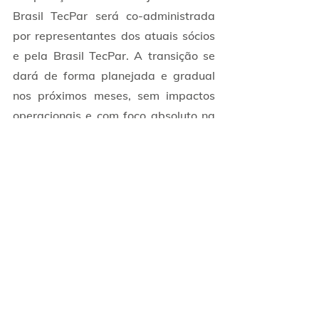
Brasil TecPar será co-administrada 
por representantes dos atuais sócios 
e pela Brasil TecPar. A transição se 
dará de forma planejada e gradual 
nos próximos meses, sem impactos 
operacionais e com foco absoluto na 
retenção, fidelização e satisfação da 
base de clientes. Na sequência a 
Brasil TecPar agregará novas ofertas 
de serviços para os atuais clientes da 
Titânia e anunciará aquisições de 
outros provedores, completando o 
mapa do Brasil com o portfólio da 
Cadeia Produtiva da Internet.